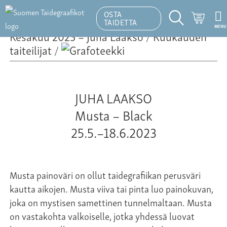
OSTA
Ostosk
TAIDETTA
MENU
Hakutoiminto
Kesäkuu 2023 – Juha Laakso
/
Kuukauden
taiteilijat
/
JUHA LAAKSO
Musta – Black
25.5.–18.6.2023
Musta painoväri on ollut taidegrafiikan perusväri
kautta aikojen. Musta viiva tai pinta luo painokuvan,
joka on mystisen samettinen tunnelmaltaan. Musta
on vastakohta valkoiselle, jotka yhdessä luovat