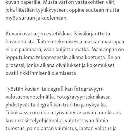
kuvan paperille. Musta väri on vastakohtien väri,
joka liitetään tyylikkyyteen, oppineisuuteen mutta
myös suruun ja kuolemaan.
Kuvani ovat arjen estetiikkaa. Päiväkirjaotteita
havainnoista. Taiteen tekemisessä matkan määräpää
ei ole päämäärä, vaan kuljettu matka. Määränpää on
lopputulema tekoprosessin aikana koetusta. Se on
prosessi, jonka aikana oivallukset ja kokemukset
ovat linkki ihmisenä olemisesta
Työstän kuviani taidegrafiikan fotogravyyri-
valotusmenetelmällä. Fotogravyyritekniikassa
yhdistyvät taidegrafiikan traditio ja nykyaika.
Tekniikassa on monia työvaiheita: kuvan muokkaus
kuvankäsittelyohjelmalla, valotettavan filmin
tulostus, painolaatan valmistus, laatan valotus ja