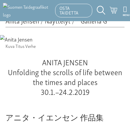
OSTA
Ostosk
TAIDETTA
MENU
Hakutoiminto
Anita Jensen
/
Näyttelyt
/
Kuva Titus Verhe
ANITA JENSEN
Unfolding the scrolls of life between
the times and places
30.1.–24.2.2019
アニタ・イエンセン 作品集