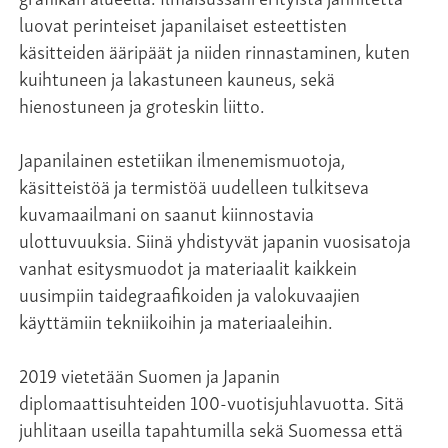
luovat perinteiset japanilaiset esteettisten
käsitteiden ääripäät ja niiden rinnastaminen, kuten
kuihtuneen ja lakastuneen kauneus, sekä
hienostuneen ja groteskin liitto.
Japanilainen estetiikan ilmenemismuotoja,
käsitteistöä ja termistöä uudelleen tulkitseva
kuvamaailmani on saanut kiinnostavia
ulottuvuuksia. Siinä yhdistyvät japanin vuosisatoja
vanhat esitysmuodot ja materiaalit kaikkein
uusimpiin taidegraafikoiden ja valokuvaajien
käyttämiin tekniikoihin ja materiaaleihin.
2019 vietetään Suomen ja Japanin
diplomaattisuhteiden 100-vuotisjuhlavuotta. Sitä
juhlitaan useilla tapahtumilla sekä Suomessa että