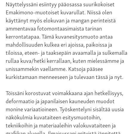
Näyttelyssäni esiintyy pääosassa suurikokoiset
Emakimono-muotoiset kuvarullat. Niissä olen
käyttänyt myös elokuvan ja mangan perinteistä
ammentavaa fotomontaasimaista tarinan
kerrontatapaa. Tämä kuvanesitysmuoto antaa
mahdollisuuden kulkea eri ajoissa, paikoissa ja
tiloissa, eteen- ja taaksepäin avaamalla ja sulkemalla
rullaa kuva/hetki kerrallaan, kuten mielessämme ja
unissammekin vaellamme. Katsoja pääsee
kurkistamaan menneeseen ja tulevaan tässä ja nyt.
Töissäni korostuvat voimakkaana ajan hetkellisyys,
deformaatio ja japanilaisen kauneuden muodot
monine variaatioineen. Työskentelyni sisältää uusia
näkökulmia kuvataiteen esitysmuotoihin,
tekniikoihin ja materiaaleihin valokuvataiteen ja
grafiikan alueella. Ilmaisussani erityistä jännitettä