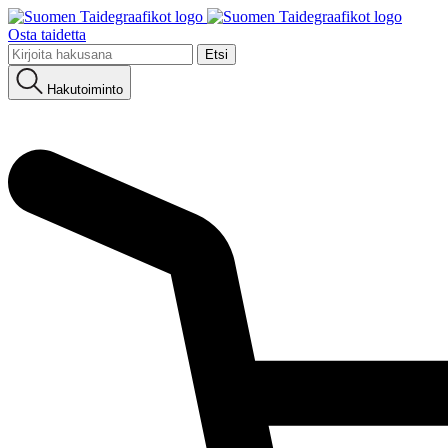
Osta taidetta
Etsi:
Hakutoiminto