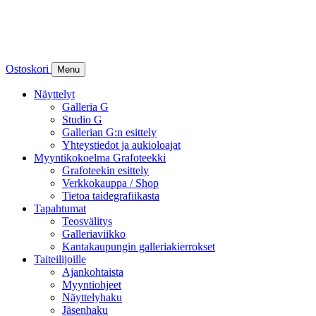
Ostoskori
Menu
Näyttelyt
Galleria G
Studio G
Gallerian G:n esittely
Yhteystiedot ja aukioloajat
Myyntikokoelma Grafoteekki
Grafoteekin esittely
Verkkokauppa / Shop
Tietoa taidegrafiikasta
Tapahtumat
Teosvälitys
Galleriaviikko
Kantakaupungin galleriakierrokset
Taiteilijoille
Ajankohtaista
Myyntiohjeet
Näyttelyhaku
Jäsenhaku