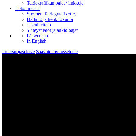
Taidegrafiikan pajat / linkkejä
Tietoa meistä
Suomen Taidegraafikot ry
Hallinto ja henkilökunta
Jäsenluettelo
Yhteystiedot ja aukioloajat
På svenska
In English
Tietosuojaseloste
Saavutettavuusseloste