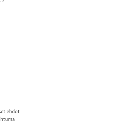
set ehdot
ahtuma