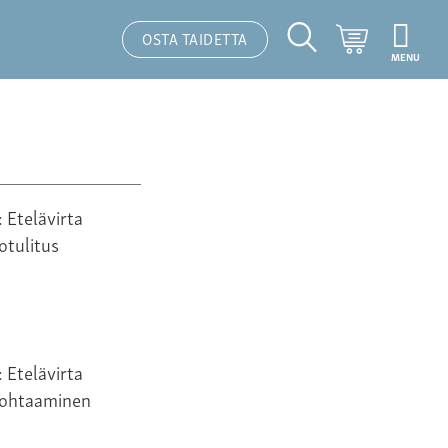
Ostoskori
OSTA TAIDETTA
MENU
Hakutoiminto