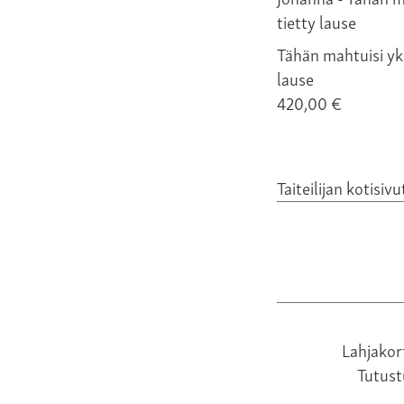
Tähän mahtuisi yks
lause
420,00 €
Taiteilijan kotisivu
Lahjakor
Tutus