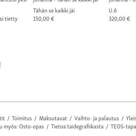
Tähän se kaikki jäi
U.6
i tietty
150,00 €
320,00 €
t
tit
/
Toimitus
/
Maksutavat
/
Vaihto- ja palautus
/
Ylei
tu myös:
Osto-opas
/
Tietoa taidegrafiikasta
/
TEOS-tap