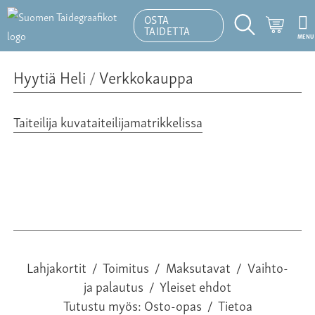
OSTA
Ostosk
TAIDETTA
MENU
Hakutoiminto
Hyytiä Heli
/
Verkkokauppa
Taiteilija kuvataiteilijamatrikkelissa
Lahjakortit
/
Toimitus
/
Maksutavat
/
Vaihto-
ja palautus
/
Yleiset ehdot
Tutustu myös:
Osto-opas
/
Tietoa