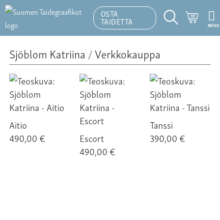
OSTA
Ostosk
TAIDETTA
MENU
Hakutoiminto
Sjöblom Katriina
/
Verkkokauppa
Aitio
Tanssi
490,00 €
Escort
390,00 €
490,00 €