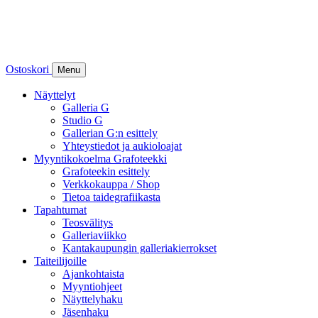
Ostoskori
Menu
Näyttelyt
Galleria G
Studio G
Gallerian G:n esittely
Yhteystiedot ja aukioloajat
Myyntikokoelma Grafoteekki
Grafoteekin esittely
Verkkokauppa / Shop
Tietoa taidegrafiikasta
Tapahtumat
Teosvälitys
Galleriaviikko
Kantakaupungin galleriakierrokset
Taiteilijoille
Ajankohtaista
Myyntiohjeet
Näyttelyhaku
Jäsenhaku