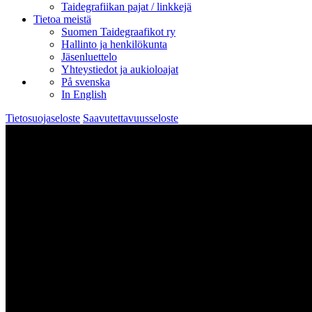
Taidegrafiikan pajat / linkkejä
Tietoa meistä
Suomen Taidegraafikot ry
Hallinto ja henkilökunta
Jäsenluettelo
Yhteystiedot ja aukioloajat
På svenska
In English
Tietosuojaseloste
Saavutettavuusseloste