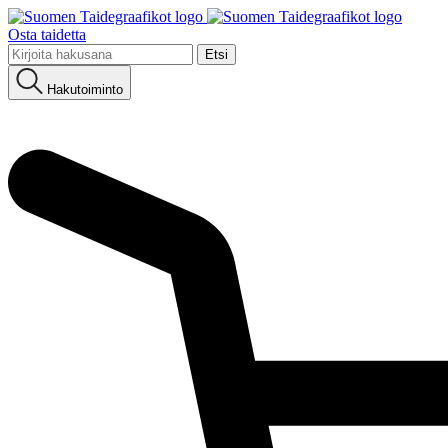
Osta taidetta
Etsi:
Hakutoiminto