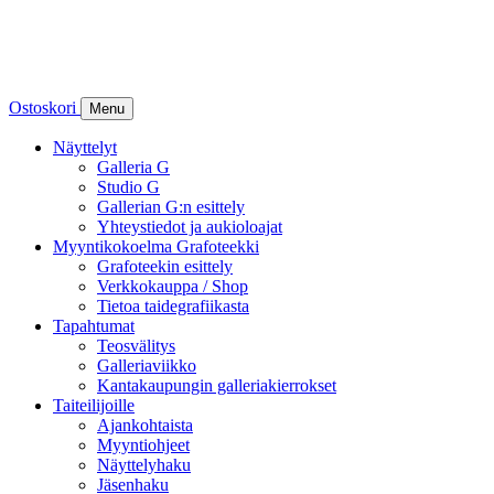
Ostoskori
Menu
Näyttelyt
Galleria G
Studio G
Gallerian G:n esittely
Yhteystiedot ja aukioloajat
Myyntikokoelma Grafoteekki
Grafoteekin esittely
Verkkokauppa / Shop
Tietoa taidegrafiikasta
Tapahtumat
Teosvälitys
Galleriaviikko
Kantakaupungin galleriakierrokset
Taiteilijoille
Ajankohtaista
Myyntiohjeet
Näyttelyhaku
Jäsenhaku