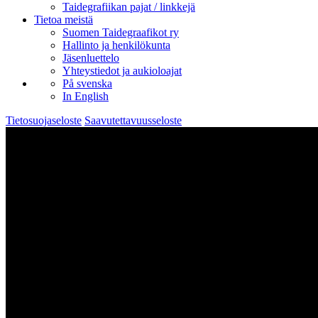
Taidegrafiikan pajat / linkkejä
Tietoa meistä
Suomen Taidegraafikot ry
Hallinto ja henkilökunta
Jäsenluettelo
Yhteystiedot ja aukioloajat
På svenska
In English
Tietosuojaseloste
Saavutettavuusseloste