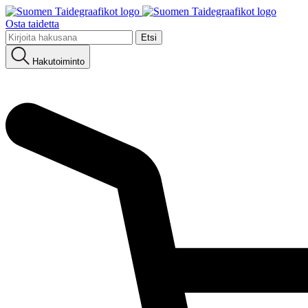
Osta taidetta
Etsi:
Hakutoiminto