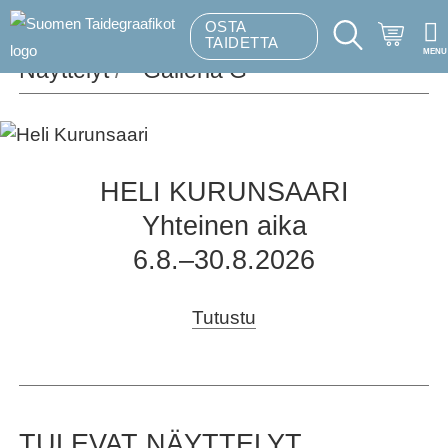
OSTA
Ostosk
TAIDETTA
MENU
Hakutoiminto
Näyttelyt
/
HELI KURUNSAARI
Yhteinen aika
6.8.–30.8.2026
Tutustu
TULEVAT NÄYTTELYT