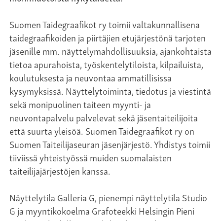
Suomen Taidegraafikot ry toimii valtakunnallisena
taidegraafikoiden ja piirtäjien etujärjestönä tarjoten
jäsenille mm. näyttelymahdollisuuksia, ajankohtaista
tietoa apurahoista, työskentelytiloista, kilpailuista,
koulutuksesta ja neuvontaa ammatillisissa
kysymyksissä. Näyttelytoiminta, tiedotus ja viestintä
sekä monipuolinen taiteen myynti- ja
neuvontapalvelu palvelevat sekä jäsentaiteilijoita
että suurta yleisöä. Suomen Taidegraafikot ry on
Suomen Taiteilijaseuran jäsenjärjestö. Yhdistys toimii
tiiviissä yhteistyössä muiden suomalaisten
taiteilijajärjestöjen kanssa.
Näyttelytila Galleria G, pienempi näyttelytila Studio
G ja myyntikokoelma Grafoteekki Helsingin Pieni