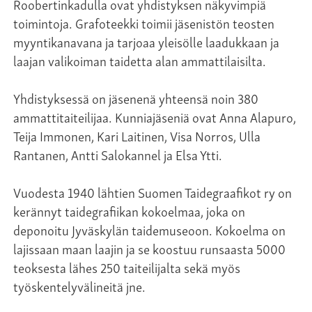
Roobertinkadulla ovat yhdistyksen näkyvimpiä
toimintoja. Grafoteekki toimii jäsenistön teosten
myyntikanavana ja tarjoaa yleisölle laadukkaan ja
laajan valikoiman taidetta alan ammattilaisilta.
Yhdistyksessä on jäsenenä yhteensä noin 380
ammattitaiteilijaa. Kunniajäseniä ovat Anna Alapuro,
Teija Immonen, Kari Laitinen, Visa Norros, Ulla
Rantanen, Antti Salokannel ja Elsa Ytti.
Vuodesta 1940 lähtien Suomen Taidegraafikot ry on
kerännyt taidegrafiikan kokoelmaa, joka on
deponoitu Jyväskylän taidemuseoon. Kokoelma on
lajissaan maan laajin ja se koostuu runsaasta 5000
teoksesta lähes 250 taiteilijalta sekä myös
työskentelyvälineitä jne.