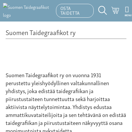
OSTA
Ostosk
TAIDETTA
MENU
Hakutoiminto
Suomen Taidegraafikot ry
Suomen Taidegraafikot ry on vuonna 1931
perustettu yleishyödyllinen valtakunnallinen
yhdistys, joka edistää taidegrafiikan ja
piirustustaiteen tunnettuutta sekä harjoittaa
aktiivista näyttelytoimintaa. Yhdistys edustaa
ammattikuvataiteilijoita ja sen tehtävänä on edistää
taidegrafiikan ja piirustustaiteen näkyvyyttä osana
monimuotoista nykytaidetta.