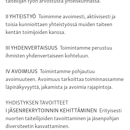
taiteilijan työn arvostusta yhteiskunnassa.
II YHTEISTYÖ
Toimimme avoimesti, aktiivisesti ja
toisia kunnioittaen yhteistyössä muiden taiteen
kentän toimijoiden kanssa.
III YHDENVERTAISUUS
Toimintamme perustuu
ihmisten yhdenvertaiseen kohteluun.
IV AVOIMUUS
Toimintamme pohjautuu
avoimuuteen. Avoimuus tarkoittaa toiminnassamme
läpinäkyvyyttä, jakamista ja avoimia rajapintoja.
YHDISTYKSEN TAVOITTEET
I JÄSENREKRYTOINNIN KEHITTÄMINEN
Erityisesti
nuorten taiteilijoiden tavoittaminen ja jäsenpohjan
diversiteetin kasvattaminen.