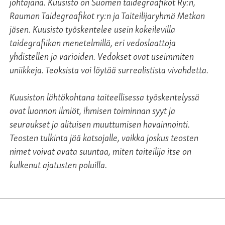
johtajana. Kuusisto on Suomen taidegraafikot Ry:n,
Rauman Taidegraafikot ry:n ja Taiteilijaryhmä Metkan
jäsen. Kuusisto työskentelee usein kokeilevilla
taidegrafiikan menetelmillä, eri vedoslaattoja
yhdistellen ja varioiden. Vedokset ovat useimmiten
uniikkeja. Teoksista voi löytää surrealistista vivahdetta.
Kuusiston lähtökohtana taiteellisessa työskentelyssä
ovat luonnon ilmiöt, ihmisen toiminnan syyt ja
seuraukset ja alituisen muuttumisen havainnointi.
Teosten tulkinta jää katsojalle, vaikka joskus teosten
nimet voivat avata suuntaa, miten taiteilija itse on
kulkenut ajatusten poluilla.