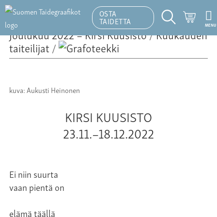
OSTA
Ostosk
TAIDETTA
MENU
Hakutoiminto
Joulukuu 2022 – Kirsi Kuusisto
/
Kuukauden
taiteilijat
/
kuva: Aukusti Heinonen
KIRSI KUUSISTO
23.11.–18.12.2022
Ei niin suurta
vaan pientä on
elämä täällä