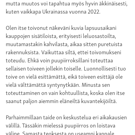
mutta muutos voi tapahtua myös hyvin äkkinäisesti,
kuten vaikkapa Ukrainassa vuonna 2022.
Olen itse toivonut näkeväni kuvia lapsuusaikani
kauppojen sisätiloista, erityisesti leluosastoilta,
muutamastakin kahvilasta, aikaa sitten puretuista
rakennuksista. Vaikuttaa siltä, ettei toivomukseni
toteudu. Ehkä voin puupiirroksillani toteuttaa
sellaisen toiveen jollekin toiselle. Luonnollisesti tuo
toive on vielä esittämättä, eikä toiveen esittäjä ole
vielä välttämättä syntynytkään. Minusta sen
toteuttaminen on vain kohtuullista, koska olen itse
saanut paljon aiemmin eläneiltä kuvantekijöiltä.
Parhaimmillaan taide on keskustelua eri aikakausien
välillä. Tässäkin mielessä puupiirros on loistava
väline. Samasta teoksesta on useampi kappale.