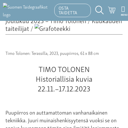
OSTA
Ostosk
TAIDETTA
MENU
Hakutoiminto
Joulukuu 2023 – Timo Tolonen
/
Kuukauden
taiteilijat
/
Timo Tolonen: Terassilla, 2023, puupiirros, 61 x 88 cm
TIMO TOLONEN
Historiallisia kuvia
22.11.–17.12.2023
Puupiirros on auttamattoman vanhanaikainen
tekniikka. Juuri muinaishenkisyytensä vuoksi se on
sopiva kuvaamaan tämän ajan ilmiöitä laajemmasta