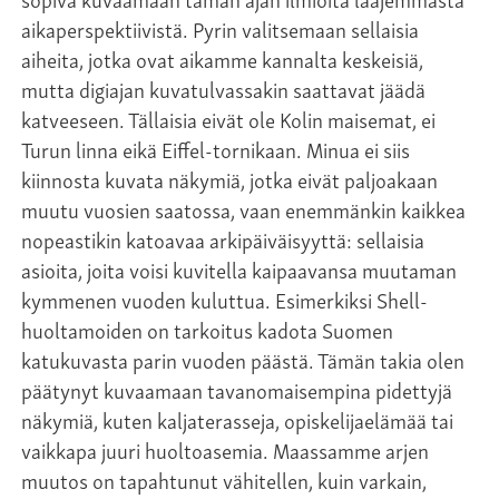
aikaperspektiivistä. Pyrin valitsemaan sellaisia
aiheita, jotka ovat aikamme kannalta keskeisiä,
mutta digiajan kuvatulvassakin saattavat jäädä
katveeseen. Tällaisia eivät ole Kolin maisemat, ei
Turun linna eikä Eiffel-tornikaan. Minua ei siis
kiinnosta kuvata näkymiä, jotka eivät paljoakaan
muutu vuosien saatossa, vaan enemmänkin kaikkea
nopeastikin katoavaa arkipäiväisyyttä: sellaisia
asioita, joita voisi kuvitella kaipaavansa muutaman
kymmenen vuoden kuluttua. Esimerkiksi Shell-
huoltamoiden on tarkoitus kadota Suomen
katukuvasta parin vuoden päästä. Tämän takia olen
päätynyt kuvaamaan tavanomaisempina pidettyjä
näkymiä, kuten kaljaterasseja, opiskelijaelämää tai
vaikkapa juuri huoltoasemia. Maassamme arjen
muutos on tapahtunut vähitellen, kuin varkain,