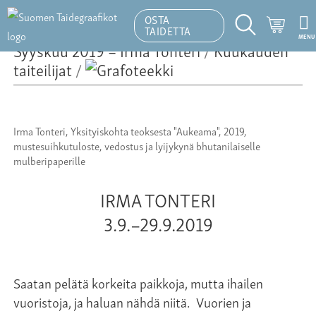
OSTA
Ostosk
TAIDETTA
MENU
Hakutoiminto
Syyskuu 2019 – Irma Tonteri
/
Kuukauden
taiteilijat
/
Irma Tonteri, Yksityiskohta teoksesta "Aukeama", 2019,
mustesuihkutuloste, vedostus ja lyijykynä bhutanilaiselle
mulberipaperille
IRMA TONTERI
3.9.–29.9.2019
Saatan pelätä korkeita paikkoja, mutta ihailen
vuoristoja, ja haluan nähdä niitä. Vuorien ja