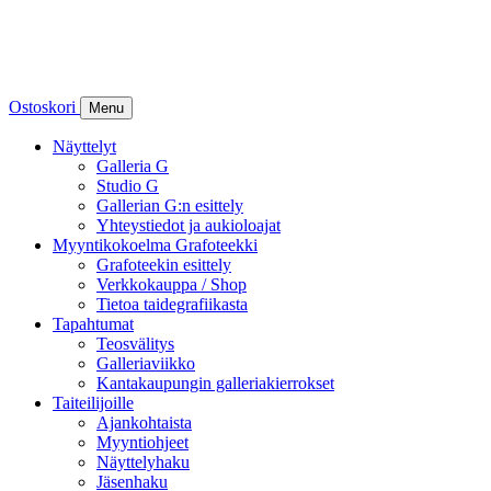
Ostoskori
Menu
Näyttelyt
Galleria G
Studio G
Gallerian G:n esittely
Yhteystiedot ja aukioloajat
Myyntikokoelma Grafoteekki
Grafoteekin esittely
Verkkokauppa / Shop
Tietoa taidegrafiikasta
Tapahtumat
Teosvälitys
Galleriaviikko
Kantakaupungin galleriakierrokset
Taiteilijoille
Ajankohtaista
Myyntiohjeet
Näyttelyhaku
Jäsenhaku