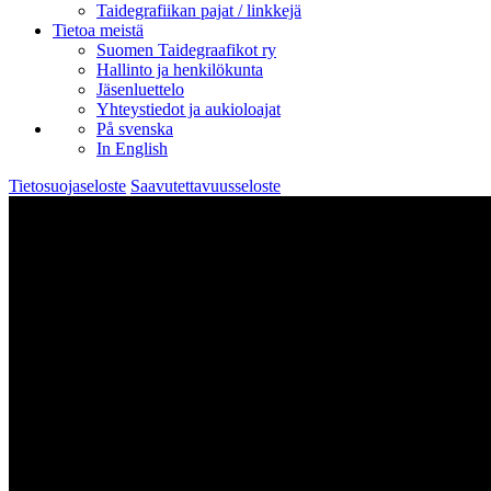
Taidegrafiikan pajat / linkkejä
Tietoa meistä
Suomen Taidegraafikot ry
Hallinto ja henkilökunta
Jäsenluettelo
Yhteystiedot ja aukioloajat
På svenska
In English
Tietosuojaseloste
Saavutettavuusseloste