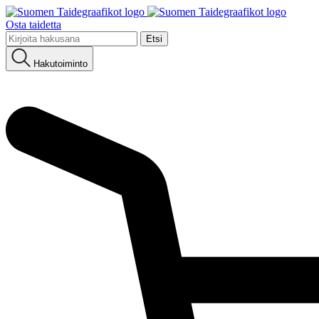
Osta taidetta
Etsi:
Hakutoiminto