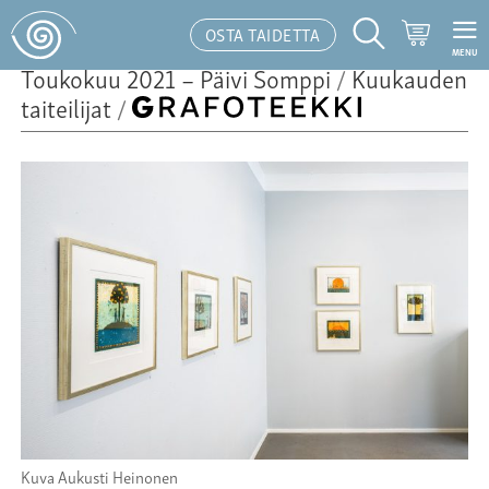
Ostoskor
OSTA TAIDETTA
MENU
Hakutoiminto
Toukokuu 2021 – Päivi Somppi
/
Kuukauden
taiteilijat
/
Kuva Aukusti Heinonen