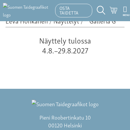
OSTA
Ostosk
TAIDETTA
MENU
Hakutoiminto
Eeva Honkanen
/
Näyttelyt
/
Näyttely tulossa
4.8.–29.8.2027
Pieni Roobertinkatu 10
00120 Helsinki