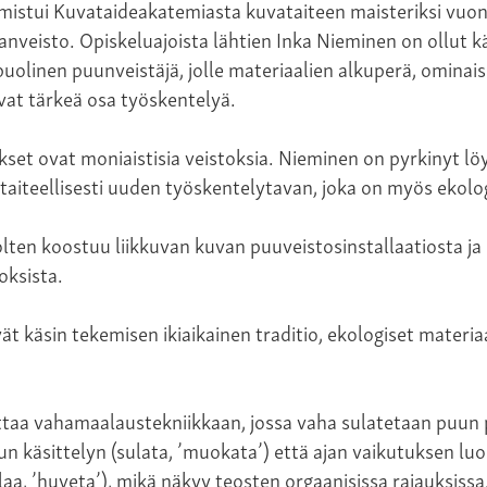
mistui Kuvataideakatemiasta kuvataiteen maisteriksi vuo
nveisto. Opiskeluajoista lähtien Inka Nieminen on ollut k
uolinen puunveistäjä, jolle materiaalien alkuperä, ominais
vat tärkeä osa työskentelyä.
kset ovat moniaistisia veistoksia. Nieminen on pyrkinyt 
taiteellisesti uuden työskentelytavan, joka on myös ekolog
lten koostuu liikkuvan kuvan puuveistosinstallaatiosta ja
ksista.
ät käsin tekemisen ikiaikainen traditio, ekologiset materiaal
ittaa vahamaalaustekniikkaan, jossa vaha sulatetaan puun
un käsittelyn (sulata, ’muokata’) että ajan vaikutuksen l
laa, ’huveta’), mikä näkyy teosten orgaanisissa rajauksissa