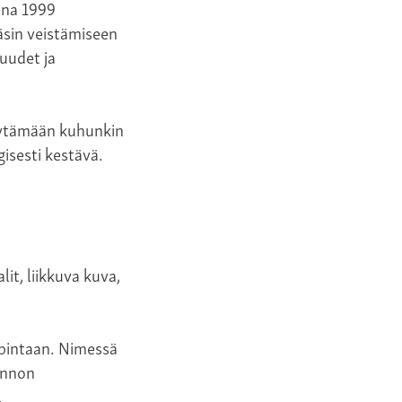
nna 1999
äsin veistämiseen
uudet ja
löytämään kuhunkin
isesti kestävä.
it, liikkuva kuva,
 pintaan. Nimessä
uonnon
.