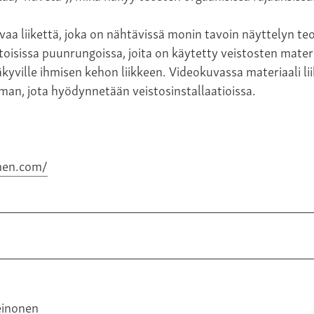
aa liikettä, joka on nähtävissä monin tavoin näyttelyn teok
oisissa puunrungoissa, joita on käytetty veistosten mater
äkyville ihmisen kehon liikkeen. Videokuvassa materiaali li
man, jota hyödynnetään veistosinstallaatioissa.
inen.com/
einonen