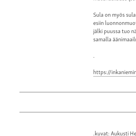
Sula on myös sulav
esiin luonnonmuot
jälki puussa tuo n
samalla äänimaail
.
https://inkaniem
.kuvat: Aukusti H