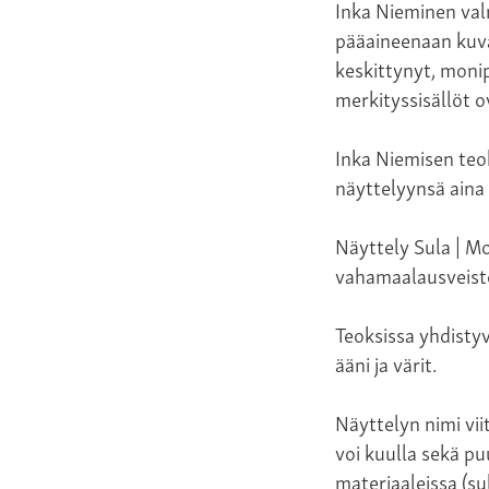
Inka Nieminen val
pääaineenaan kuva
keskittynyt, monip
merkityssisällöt o
Inka Niemisen teo
näyttelyynsä aina 
Näyttely Sula | Mo
vahamaalausveisto
Teoksissa yhdistyv
ääni ja värit.
Näyttelyn nimi vi
voi kuulla sekä pu
materiaaleissa (su