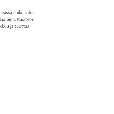
sissa. Liike tulee
iaaleina. Käsityön
ikkuu ja tuottaa