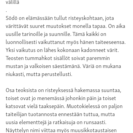
välillä
.
Södö on elämässään tullut risteyskohtaan, jota
värittävät suuret muutokset monella tapaa. On aika
uusille tarinoille ja suunnille. Tämä kaikki on
luonnollisesti vaikuttanut myös hänen taiteeseensa.
Yksi vaikutus on lähes kokonaan kadonneet värit.
Teosten tummahkot sisällöt soivat paremmin
mustan ja valkoisen säestämänä. Väriä on mukana
niukasti, mutta perustellusti.
Osa teoksista on risteyksessä hakemassa suuntaa,
toiset ovat jo menemässä johonkin päin ja toiset
katsovat vielä taaksepäin. Muotokielessä on paljon
taiteilijan tuotannosta ennestään tuttua, mutta
uusia elementtejä ja ratkaisuja on runsaasti.
Näyttelyn nimi viittaa myös muusikkotaustaisen