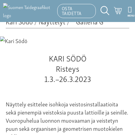
OSTA
Ostosk
TAIDETTA
MENU
Hakutoiminto
Kari Södö
/
Näyttelyt
/
KARI SÖDÖ
Risteys
1.3.–26.3.2023
Näyttely esittelee isohkoja veistosinstallaatioita
sekä pienempiä veistoksia puusta lattioille ja seinille.
Vuoropuhelua luonnon muovaaman ja veistetyn
puun sekä orgaanisen ja geometrisen muotokielen