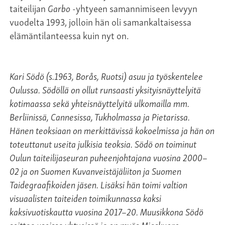
taiteilijan
Garbo
-yhtyeen samannimiseen levyyn
vuodelta 1993, jolloin hän oli samankaltaisessa
elämäntilanteessa kuin nyt on.
Kari Södö (s.1963, Borås, Ruotsi) asuu ja työskentelee
Oulussa. Södöllä on ollut runsaasti yksityisnäyttelyitä
kotimaassa sekä yhteisnäyttelyitä ulkomailla mm.
Berliinissä, Cannesissa, Tukholmassa ja Pietarissa.
Hänen teoksiaan on merkittävissä kokoelmissa ja hän on
toteuttanut useita julkisia teoksia. Södö on toiminut
Oulun taiteilijaseuran puheenjohtajana vuosina 2000–
02 ja on Suomen Kuvanveistäjäliiton ja Suomen
Taidegraafikoiden jäsen. Lisäksi hän toimi valtion
visuaalisten taiteiden toimikunnassa kaksi
kaksivuotiskautta vuosina 2017–20. Muusikkona Södö
soittaa useissa yhtyeissä ja on myös Mieskuoro