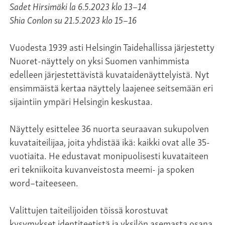
Sadet Hirsimäki la 6.5.2023 klo 13–14
Shia Conlon su 21.5.2023 klo 15–16
Vuodesta 1939 asti Helsingin Taidehallissa järjestetty
Nuoret-näyttely on yksi Suomen vanhimmista
edelleen järjestettävistä kuvataidenäyttelyistä. Nyt
ensimmäistä kertaa näyttely laajenee seitsemään eri
sijaintiin ympäri Helsingin keskustaa.
Näyttely esittelee 36 nuorta seuraavan sukupolven
kuvataiteilijaa, joita yhdistää ikä: kaikki ovat alle 35-
vuotiaita. He edustavat monipuolisesti kuvataiteen
eri tekniikoita kuvanveistosta meemi- ja spoken
word–taiteeseen.
Valittujen taiteilijoiden töissä korostuvat
kysymykset identiteetistä ja yksilön asemasta osana