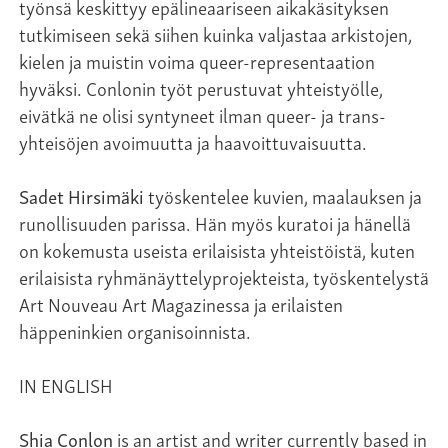
työnsä keskittyy epälineaariseen aikakäsityksen
tutkimiseen sekä siihen kuinka valjastaa arkistojen,
kielen ja muistin voima queer-representaation
hyväksi. Conlonin työt perustuvat yhteistyölle,
eivätkä ne olisi syntyneet ilman queer- ja trans-
yhteisöjen avoimuutta ja haavoittuvaisuutta.
Sadet Hirsimäki
työskentelee kuvien, maalauksen ja
runollisuuden parissa. Hän myös kuratoi ja hänellä
on kokemusta useista erilaisista yhteistöistä, kuten
erilaisista ryhmänäyttelyprojekteista, työskentelystä
Art Nouveau Art Magazinessa ja erilaisten
häppeninkien organisoinnista.
IN ENGLISH
Shia Conlon
is an artist and writer currently based in