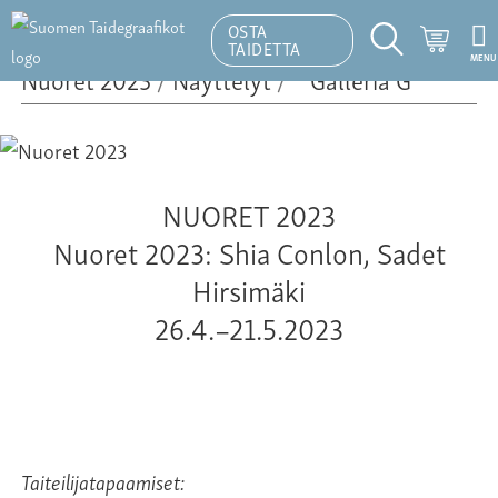
OSTA
Ostosk
TAIDETTA
MENU
Hakutoiminto
Nuoret 2023
/
Näyttelyt
/
NUORET 2023
Nuoret 2023: Shia Conlon, Sadet
Hirsimäki
26.4.–21.5.2023
Taiteilijatapaamiset: