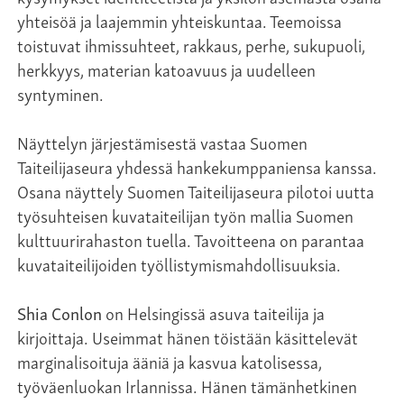
yhteisöä ja laajemmin yhteiskuntaa. Teemoissa
toistuvat ihmissuhteet, rakkaus, perhe, sukupuoli,
herkkyys, materian katoavuus ja uudelleen
syntyminen.
Näyttelyn järjestämisestä vastaa Suomen
Taiteilijaseura yhdessä hankekumppaniensa kanssa.
Osana näyttely Suomen Taiteilijaseura pilotoi uutta
työsuhteisen kuvataiteilijan työn mallia Suomen
kulttuurirahaston tuella. Tavoitteena on parantaa
kuvataiteilijoiden työllistymismahdollisuuksia.
Shia Conlon
on Helsingissä asuva taiteilija ja
kirjoittaja. Useimmat hänen töistään käsittelevät
marginalisoituja ääniä ja kasvua katolisessa,
työväenluokan Irlannissa. Hänen tämänhetkinen