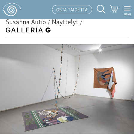
Ostoskor
OSTA TAIDETTA
MENU
Hakutoiminto
Susanna Autio
/
Näyttelyt
/