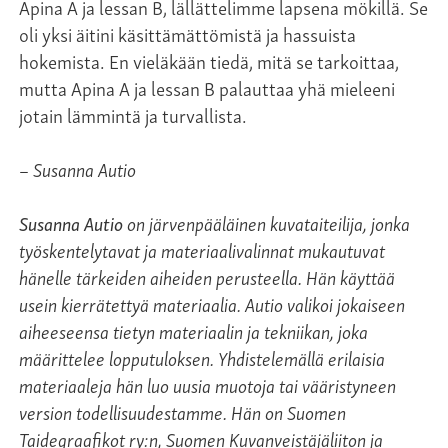
Apina A ja lessan B, lällättelimme lapsena mökillä. Se
oli yksi äitini käsittämättömistä ja hassuista
hokemista. En vieläkään tiedä, mitä se tarkoittaa,
mutta Apina A ja lessan B palauttaa yhä mieleeni
jotain lämmintä ja turvallista.
– Susanna Autio
Susanna Autio
on järvenpääläinen kuvataiteilija, jonka
työskentelytavat ja materiaalivalinnat mukautuvat
hänelle tärkeiden aiheiden perusteella. Hän käyttää
usein kierrätettyä materiaalia. Autio valikoi jokaiseen
aiheeseensa tietyn materiaalin ja tekniikan, joka
määrittelee lopputuloksen. Yhdistelemällä erilaisia
materiaaleja hän luo uusia muotoja tai vääristyneen
version todellisuudestamme. Hän on Suomen
Taidegraafikot ry:n, Suomen Kuvanveistäjäliiton ja