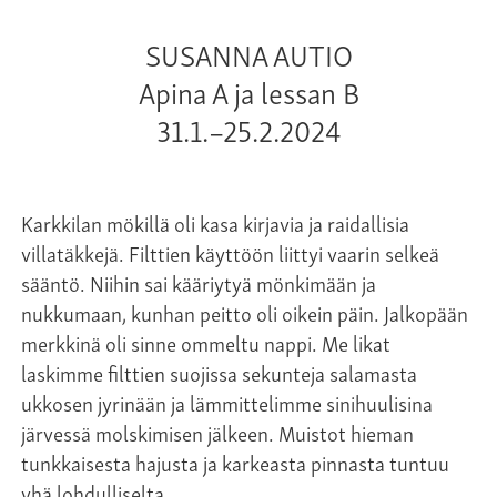
SUSANNA AUTIO
Apina A ja lessan B
31.1.–25.2.2024
Karkkilan mökillä oli kasa kirjavia ja raidallisia
villatäkkejä. Filttien käyttöön liittyi vaarin selkeä
sääntö. Niihin sai kääriytyä mönkimään ja
nukkumaan, kunhan peitto oli oikein päin. Jalkopään
merkkinä oli sinne ommeltu nappi. Me likat
laskimme filttien suojissa sekunteja salamasta
ukkosen jyrinään ja lämmittelimme sinihuulisina
järvessä molskimisen jälkeen. Muistot hieman
tunkkaisesta hajusta ja karkeasta pinnasta tuntuu
yhä lohdulliselta.