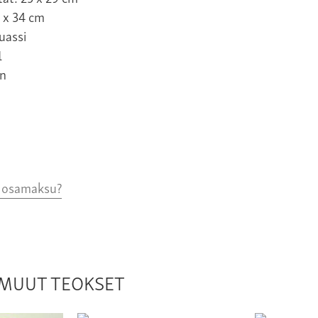
 x 34 cm
uassi
1
n
o osamaksu?
N MUUT TEOKSET