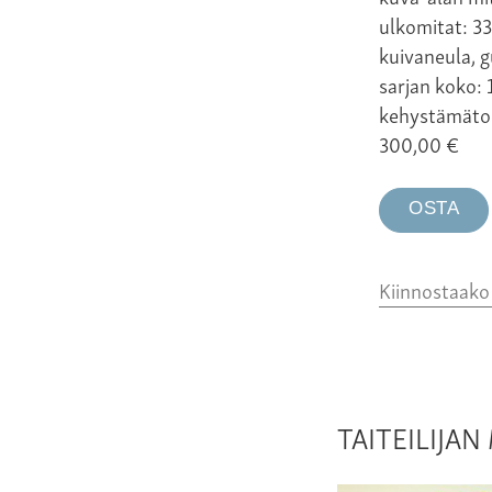
ulkomitat: 33
kuivaneula, g
sarjan koko: 
kehystämäto
300,00
€
OSTA
Kiinnostaak
TAITEILIJA