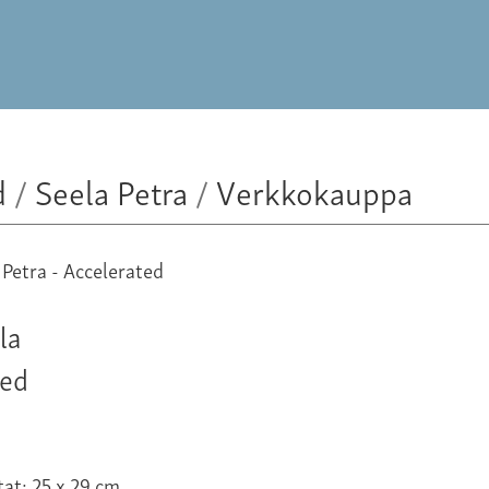
d
/
Seela Petra
/
Verkkokauppa
la
ted
at: 25 x 29 cm