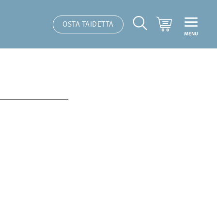
Ostoskori
OSTA TAIDETTA
MENU
Hakutoiminto