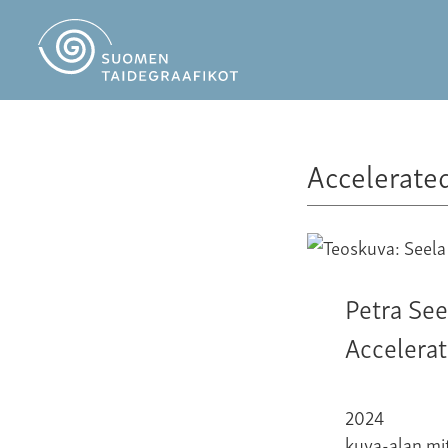
Accelerate
Petra See
Accelera
2024
kuva-alan mit