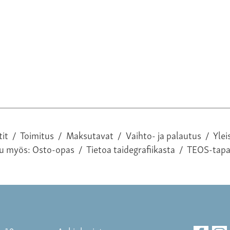
tit
/
Toimitus
/
Maksutavat
/
Vaihto- ja palautus
/
Ylei
tu myös:
Osto-opas
/
Tietoa taidegrafiikasta
/
TEOS-tap