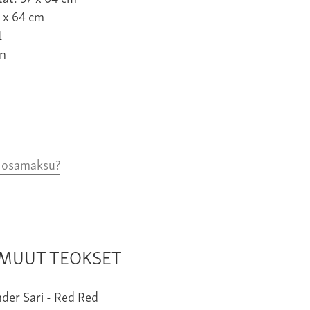
7 x 64 cm
1
n
o osamaksu?
N MUUT TEOKSET
Red