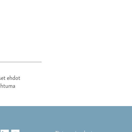
300,00 €
set ehdot
ahtuma