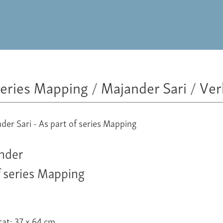
series Mapping
/
Majander Sari
/
Ver
ander
f series Mapping
tat: 37 x 64 cm