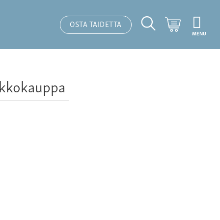
Ostoskori
OSTA TAIDETTA
MENU
Hakutoiminto
kkokauppa