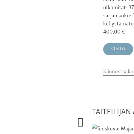
ulkomitat: 3
sarjan koko: 
kehystämäto
400,00
€
OSTA
Kiinnostaak
TAITEILIJA