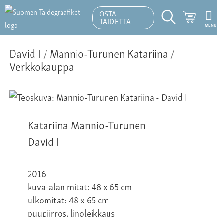
OSTA
Ostosk
TAIDETTA
MENU
Hakutoiminto
David I
/
Mannio-Turunen Katariina
/
Verkkokauppa
Katariina Mannio-Turunen
David I
2016
kuva-alan mitat: 48 x 65 cm
ulkomitat: 48 x 65 cm
puupiirros, linoleikkaus