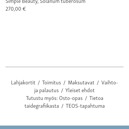
Simple Beauty, Solanum tuberosum
Ma
270,00 €
28
Lahjakortit
/
Toimitus
/
Maksutavat
/
Vaihto-
ja palautus
/
Yleiset ehdot
Tutustu myös:
Osto-opas
/
Tietoa
taidegrafiikasta
/
TEOS-tapahtuma