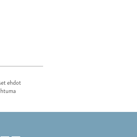
150,00 €
set ehdot
ahtuma