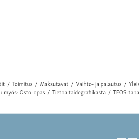
tit
/
Toimitus
/
Maksutavat
/
Vaihto- ja palautus
/
Ylei
tu myös:
Osto-opas
/
Tietoa taidegrafiikasta
/
TEOS-tap