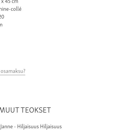
 x 45 cm
hine-collé
20
n
o osamaksu?
N MUUT TEOKSET
Hiljaisuus