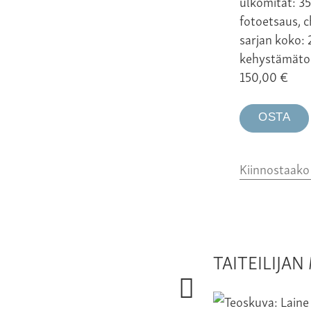
ulkomitat: 35
fotoetsaus, c
sarjan koko: 
kehystämäto
150,00
€
OSTA
Kiinnostaak
TAITEILIJA