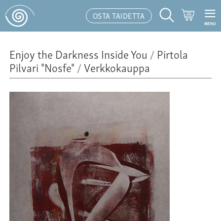
Ostoskor
OSTA TAIDETTA
MENU
Hakutoiminto
Enjoy the Darkness Inside You
/
Pirtola
Pilvari "Nosfe"
/
Verkkokauppa