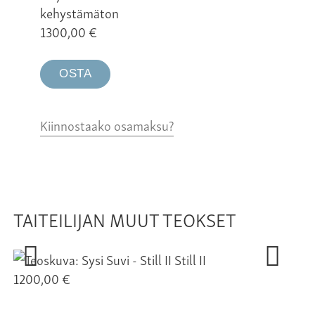
kehystämäton
1300,00
€
OSTA
Kiinnostaako osamaksu?
TAITEILIJAN MUUT TEOKSET
Still II
1200,00 €
of
58