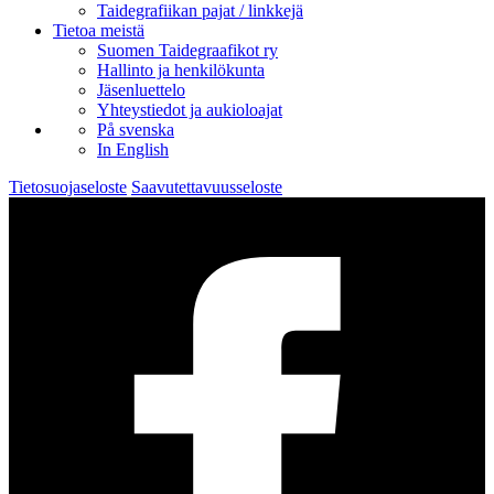
Taidegrafiikan pajat / linkkejä
Tietoa meistä
Suomen Taidegraafikot ry
Hallinto ja henkilökunta
Jäsenluettelo
Yhteystiedot ja aukioloajat
På svenska
In English
Tietosuojaseloste
Saavutettavuusseloste