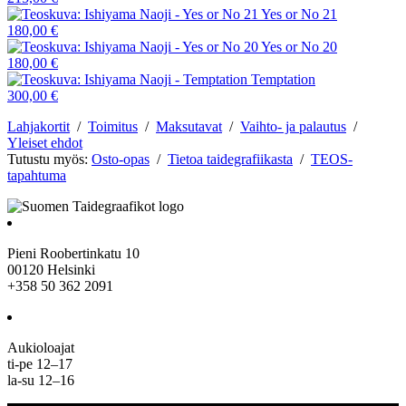
Yes or No 21
180,00 €
Yes or No 20
180,00 €
Temptation
300,00 €
Lahjakortit
/
Toimitus
/
Maksutavat
/
Vaihto- ja palautus
/
Yleiset ehdot
Tutustu myös:
Osto-opas
/
Tietoa taidegrafiikasta
/
TEOS-
tapahtuma
Pieni Roobertinkatu 10
00120 Helsinki
+358 50 362 2091
Aukioloajat
ti-pe 12–17
la-su 12–16