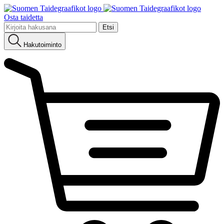
Osta taidetta
Etsi:
Hakutoiminto