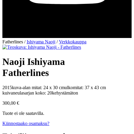
Fatherlines
/
Ishiyama Naoji
/
Verkkokauppa
Naoji Ishiyama
Fatherlines
2015
kuva-alan mitat: 24 x 30 cm
ulkomitat: 37 x 43 cm
kuivaneula
sarjan koko: 20
kehystämäton
300,00
€
Tuote ei ole saatavilla.
Kiinnostaako osamaksu?