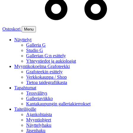
Ostoskori
Menu
Näyttelyt
Galleria G
Studio G
Gallerian G:n esittely
Yhteystiedot ja aukioloajat
Myyntikokoelma Grafoteekki
Grafoteekin esittely
Verkkokauppa / Shop
Tietoa taidegrafiikasta
Tapahtumat
Teosvälitys
Galleriaviikko
Kantakaupungin galleriakierrokset
Taiteilijoille
Ajankohtaista
Myyntiohjeet
Näyttelyhaku
Jäsenhaku