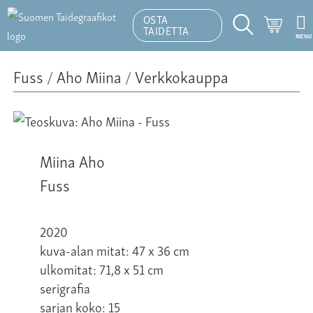
OSTA
Ostosk
TAIDETTA
MENU
Hakutoiminto
Fuss
/
Aho Miina
/
Verkkokauppa
Miina Aho
Fuss
2020
kuva-alan mitat: 47 x 36 cm
ulkomitat: 71,8 x 51 cm
serigrafia
sarjan koko: 15