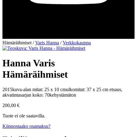
Hämäräihmiset
/
Varis Hanna
/
Verkkokauppa
Hanna Varis
Hämäräihmiset
2015
kuva-alan mitat: 25 x 10 cm
ulkomitat: 37 x 25 cm
etsaus,
akvatinta
sarjan koko: 70
kehystämäton
200,00
€
Tuote ei ole saatavilla.
Kiinnostaako osamaksu?