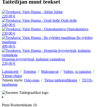
Taiteilijan muut teokset
Juhlat
220,00 €
Oodi ilolle
240,00 €
Onneakantava
230,00 €
Ilo syleilee
maailmaa
490,00 €
Hopeisia kysymyksiä, kultaisia vastauksia
220,00 €
Lahjakortit
/
Toimitus
/
Maksutavat
/
Vaihto- ja palautus
/
Yleiset ehdot
Tutustu myös:
Osto-opas
/
Tietoa taidegrafiikasta
/
TEOS-
tapahtuma
Pieni Roobertinkatu 10