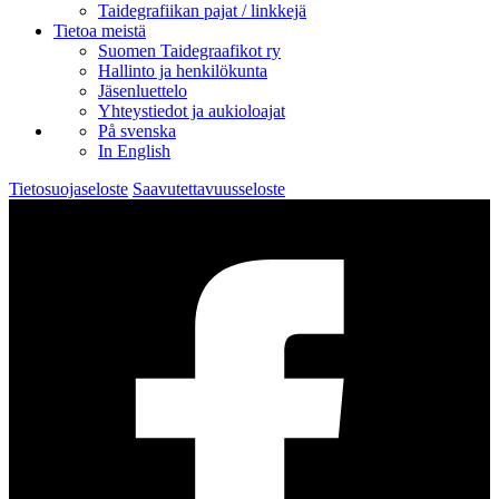
Taidegrafiikan pajat / linkkejä
Tietoa meistä
Suomen Taidegraafikot ry
Hallinto ja henkilökunta
Jäsenluettelo
Yhteystiedot ja aukioloajat
På svenska
In English
Tietosuojaseloste
Saavutettavuusseloste