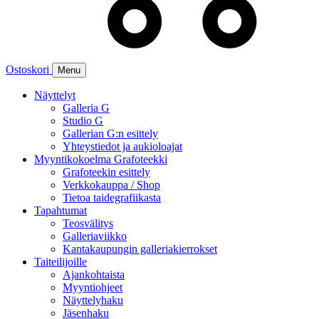
Ostoskori
Menu
Näyttelyt
Galleria G
Studio G
Gallerian G:n esittely
Yhteystiedot ja aukioloajat
Myyntikokoelma Grafoteekki
Grafoteekin esittely
Verkkokauppa / Shop
Tietoa taidegrafiikasta
Tapahtumat
Teosvälitys
Galleriaviikko
Kantakaupungin galleriakierrokset
Taiteilijoille
Ajankohtaista
Myyntiohjeet
Näyttelyhaku
Jäsenhaku