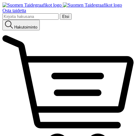
Osta taidetta
Etsi:
Hakutoiminto