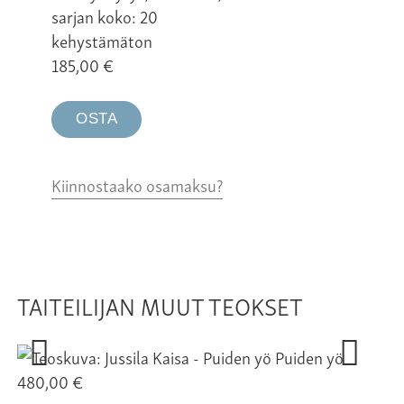
sarjan koko: 20
kehystämäton
185,00
€
OSTA
Kiinnostaako osamaksu?
TAITEILIJAN MUUT TEOKSET
Puiden yö
480,00 €
Ha