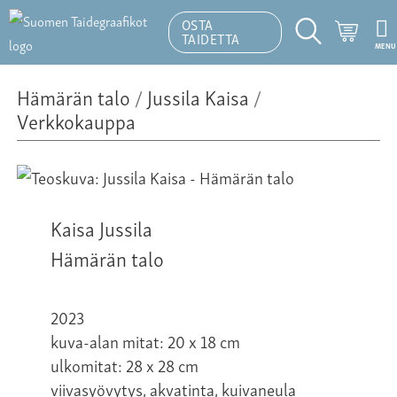
OSTA
Ostosk
TAIDETTA
MENU
Hakutoiminto
Hämärän talo
/
Jussila Kaisa
/
Verkkokauppa
Kaisa Jussila
Hämärän talo
2023
kuva-alan mitat: 20 x 18 cm
ulkomitat: 28 x 28 cm
viivasyövytys, akvatinta, kuivaneula