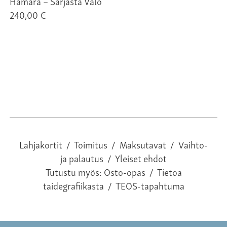
Hämärä – Sarjasta Valo
Vi
240,00 €
24
Lahjakortit
/
Toimitus
/
Maksutavat
/
Vaihto-
ja palautus
/
Yleiset ehdot
Tutustu myös:
Osto-opas
/
Tietoa
taidegrafiikasta
/
TEOS-tapahtuma