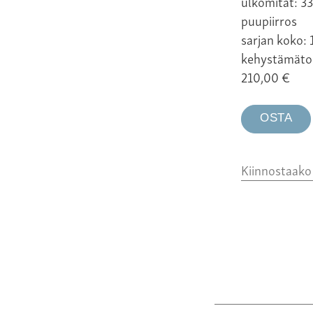
ulkomitat: 33
puupiirros
sarjan koko: 
kehystämäto
210,00
€
OSTA
Kiinnostaak