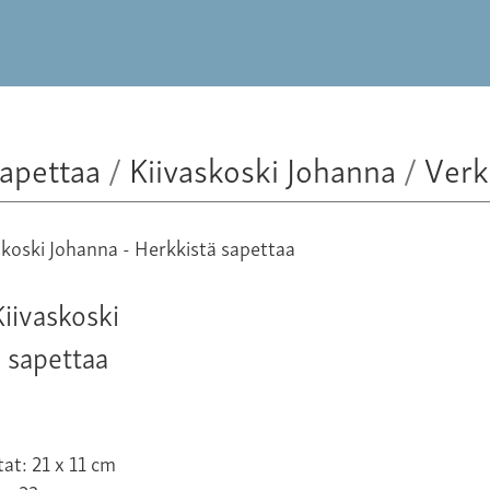
sapettaa
/
Kiivaskoski Johanna
/
Verk
iivaskoski
 sapettaa
at: 21 x 11 cm