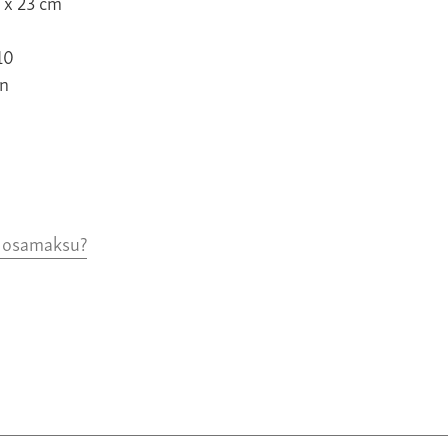
 x 23 cm
10
n
o osamaksu?