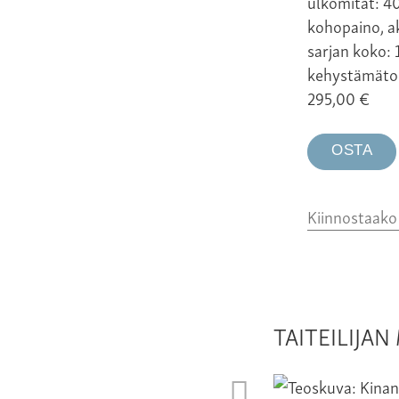
ulkomitat: 4
kohopaino, a
sarjan koko: 
kehystämäto
295,00
€
OSTA
Kiinnostaak
TAITEILIJA