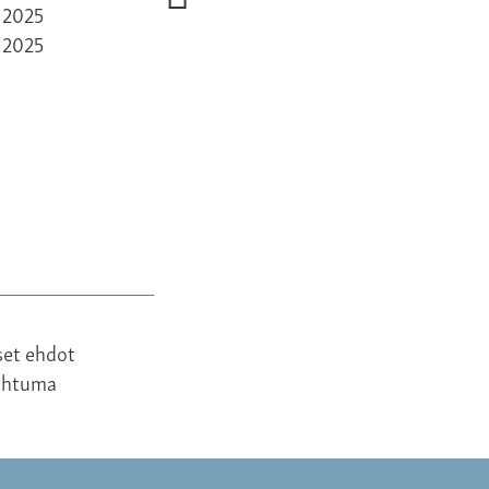
250,00 €
 2025
set ehdot
ahtuma