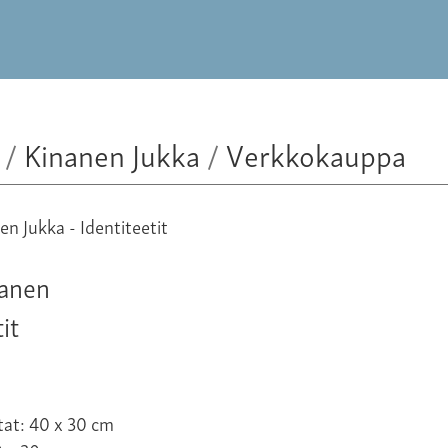
/
Kinanen Jukka
/
Verkkokauppa
nanen
it
tat: 40 x 30 cm