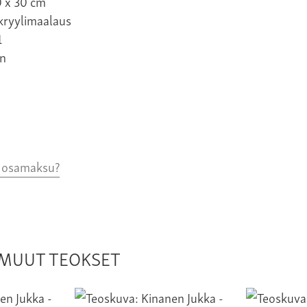
0 x 30 cm
kryylimaalaus
1
n
o osamaksu?
N MUUT TEOKSET