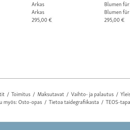
Arkas
Blumen für
295,00 €
295,00 €
tit
/
Toimitus
/
Maksutavat
/
Vaihto- ja palautus
/
Ylei
tu myös:
Osto-opas
/
Tietoa taidegrafiikasta
/
TEOS-tap