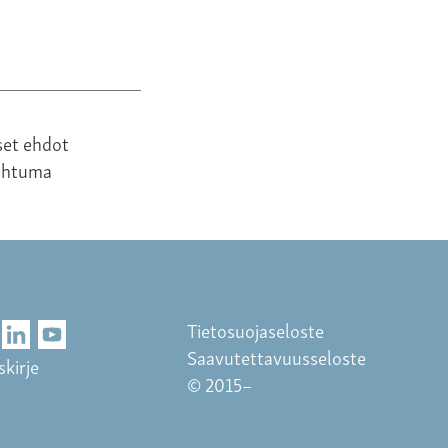
set ehdot
ahtuma
Tietosuojaseloste
Saavutettavuusseloste
skirje
© 2015–