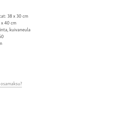
tat: 38 x 30 cm
2 x 40 cm
inta, kuivaneula
50
n
o osamaksu?