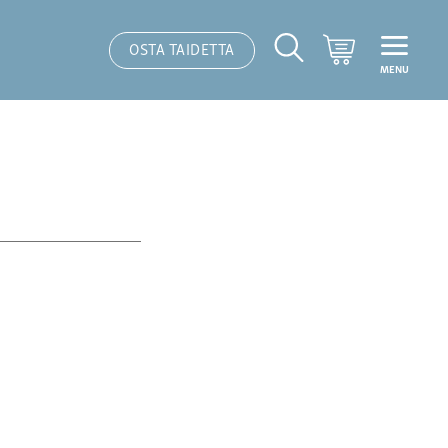
Ostoskori
OSTA TAIDETTA
MENU
Hakutoiminto