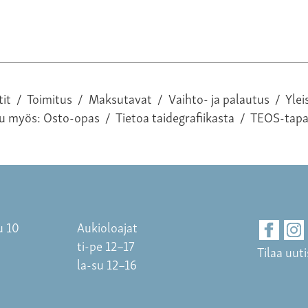
tit
/
Toimitus
/
Maksutavat
/
Vaihto- ja palautus
/
Ylei
tu myös:
Osto-opas
/
Tietoa taidegrafiikasta
/
TEOS-tap
u 10
Aukioloajat
ti-pe 12–17
Tilaa uuti
la-su 12–16