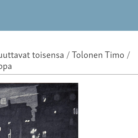
uuttavat toisensa
/
Tolonen Timo
/
ppa