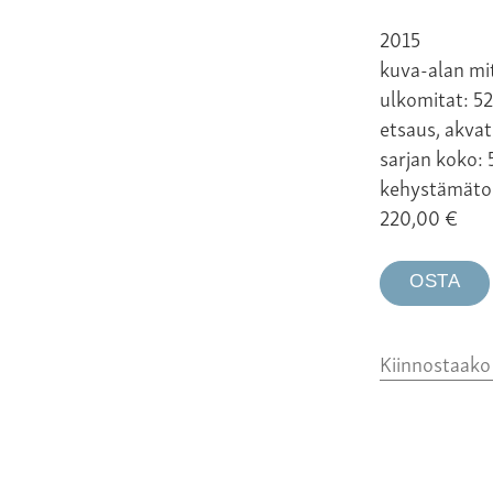
2015
kuva-alan mi
ulkomitat: 5
etsaus, akvat
sarjan koko: 
kehystämäto
220,00
€
OSTA
Kiinnostaak