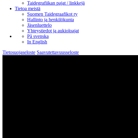
Taidegrafiikan pajat / linkkejä
Tietoa meistä
Suomen Taidegraafikot ry
Hallinto ja henkilökunta
Jäsenluettelo
Yhteystiedot ja aukioloajat
På svenska
In English
Tietosuojaseloste
Saavutettavuusseloste