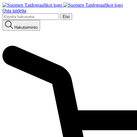
Osta taidetta
Etsi:
Hakutoiminto