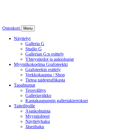
Ostoskori
Menu
Näyttelyt
Galleria G
Studio G
Gallerian G:n esittely
Yhteystiedot ja aukioloajat
Myyntikokoelma Grafoteekki
Grafoteekin esittely
Verkkokauppa / Shop
Tietoa taidegrafiikasta
Tapahtumat
Teosvälitys
Galleriaviikko
Kantakaupungin galleriakierrokset
Taiteilijoille
Ajankohtaista
Myyntiohjeet
Näyttelyhaku
Jäsenhaku