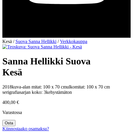
Kesä
/
Suova Sanna Hellikki
/
Verkkokauppa
Sanna Hellikki Suova
Kesä
2018
kuva-alan mitat: 100 x 70 cm
ulkomitat: 100 x 70 cm
serigrafia
sarjan koko: 3
kehystämäton
400,00
€
Varastossa
Kesä
Osta
määrä
Kiinnostaako osamaksu?