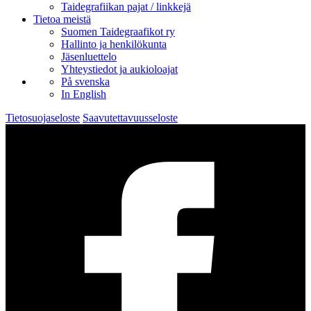
Taidegrafiikan pajat / linkkejä
Tietoa meistä
Suomen Taidegraafikot ry
Hallinto ja henkilökunta
Jäsenluettelo
Yhteystiedot ja aukioloajat
På svenska
In English
Tietosuojaseloste
Saavutettavuusseloste