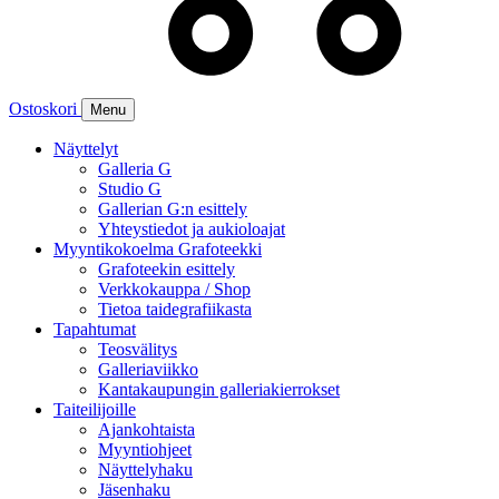
Ostoskori
Menu
Näyttelyt
Galleria G
Studio G
Gallerian G:n esittely
Yhteystiedot ja aukioloajat
Myyntikokoelma Grafoteekki
Grafoteekin esittely
Verkkokauppa / Shop
Tietoa taidegrafiikasta
Tapahtumat
Teosvälitys
Galleriaviikko
Kantakaupungin galleriakierrokset
Taiteilijoille
Ajankohtaista
Myyntiohjeet
Näyttelyhaku
Jäsenhaku