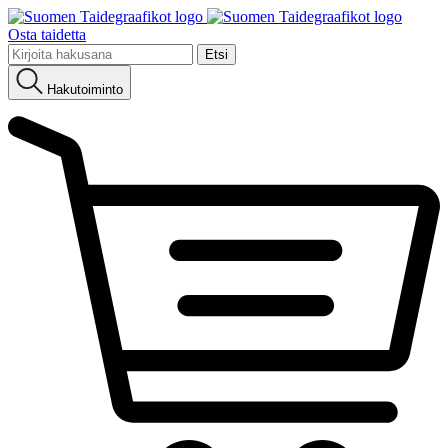
Osta taidetta
Etsi:
Hakutoiminto