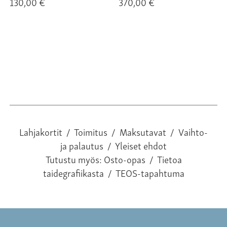
130,00 €
370,00 €
Lahjakortit
/
Toimitus
/
Maksutavat
/
Vaihto-
ja palautus
/
Yleiset ehdot
Tutustu myös:
Osto-opas
/
Tietoa
taidegrafiikasta
/
TEOS-tapahtuma