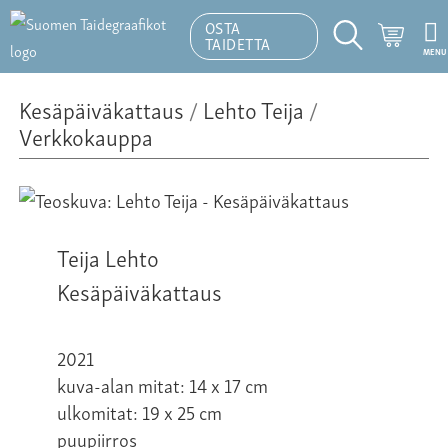
OSTA
Ostosk
TAIDETTA
MENU
Hakutoiminto
Kesäpäiväkattaus
/
Lehto Teija
/
Verkkokauppa
Teija Lehto
Kesäpäiväkattaus
2021
kuva-alan mitat: 14 x 17 cm
ulkomitat: 19 x 25 cm
puupiirros