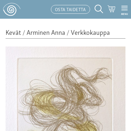
Ostoskor
OSTA TAIDETTA
MENU
Hakutoiminto
Kevät
/
Arminen Anna
/
Verkkokauppa