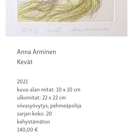
Anna Arminen
Kevät
2021
kuva-alan mitat: 10 x 10 cm
ulkomitat: 22 x 22 cm
viivasyövytys, pehmeäpohja
sarjan koko: 20
kehystämäton
140,00
€