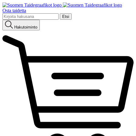
Osta taidetta
Etsi:
Hakutoiminto