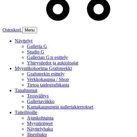
Ostoskori
Menu
Näyttelyt
Galleria G
Studio G
Gallerian G:n esittely
Yhteystiedot ja aukioloajat
Myyntikokoelma Grafoteekki
Grafoteekin esittely
Verkkokauppa / Shop
Tietoa taidegrafiikasta
Tapahtumat
Teosvälitys
Galleriaviikko
Kantakaupungin galleriakierrokset
Taiteilijoille
Ajankohtaista
Myyntiohjeet
Näyttelyhaku
Jäsenhaku