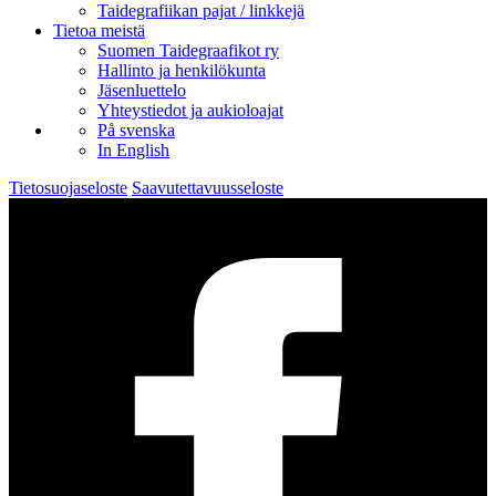
Taidegrafiikan pajat / linkkejä
Tietoa meistä
Suomen Taidegraafikot ry
Hallinto ja henkilökunta
Jäsenluettelo
Yhteystiedot ja aukioloajat
På svenska
In English
Tietosuojaseloste
Saavutettavuusseloste