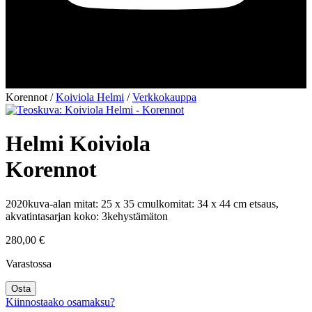
Korennot
/
Koiviola Helmi
/
Verkkokauppa
Helmi Koiviola
Korennot
2020
kuva-alan mitat: 25 x 35 cm
ulkomitat: 34 x 44 cm
etsaus,
akvatinta
sarjan koko: 3
kehystämäton
280,00
€
Varastossa
Korennot
Osta
määrä
Kiinnostaako osamaksu?