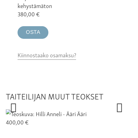
kehystämäton
380,00
€
OSTA
Kiinnostaako osamaksu?
TAITEILIJAN MUUT TEOKSET
Ääri
400,00 €
40