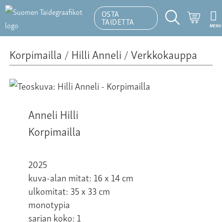
OSTA
Ostosk
TAIDETTA
MENU
Hakutoiminto
Korpimailla
/
Hilli Anneli
/
Verkkokauppa
Anneli Hilli
Korpimailla
2025
kuva-alan mitat: 16 x 14 cm
ulkomitat: 35 x 33 cm
monotypia
sarjan koko: 1