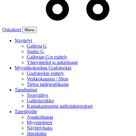
Ostoskori
Menu
Näyttelyt
Galleria G
Studio G
Gallerian G:n esittely
Yhteystiedot ja aukioloajat
Myyntikokoelma Grafoteekki
Grafoteekin esittely
Verkkokauppa / Shop
Tietoa taidegrafiikasta
Tapahtumat
Teosvälitys
Galleriaviikko
Kantakaupungin galleriakierrokset
Taiteilijoille
Ajankohtaista
Myyntiohjeet
Näyttelyhaku
Jäsenhaku