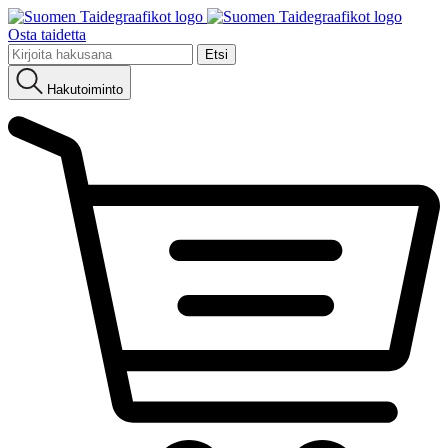
Osta taidetta
Etsi:
Hakutoiminto