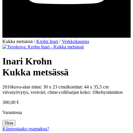
Kukka metsässä
/
Krohn Inari
/
Verkkokauppa
Inari Krohn
Kukka metsässä
2016
kuva-alan mitat: 30 x 23 cm
ulkomitat: 44 x 35,5 cm
viivasyövytys, vesiväri, chine-collé
sarjan koko: 10
kehystämäton
300,00
€
Varastossa
Kukka
Osta
metsässä
Kiinnostaako osamaksu?
määrä