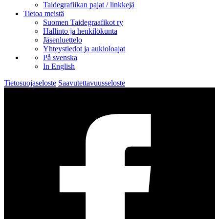
Taidegrafiikan pajat / linkkejä
Tietoa meistä
Suomen Taidegraafikot ry
Hallinto ja henkilökunta
Jäsenluettelo
Yhteystiedot ja aukioloajat
På svenska
In English
Tietosuojaseloste
Saavutettavuusseloste