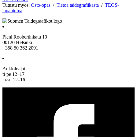
Tutustu myös:
Osto-opas
/
Tietoa taidegrafiikasta
/
TEOS-
tapahtuma
Pieni Roobertinkatu 10
00120 Helsinki
+358 50 362 2091
Aukioloajat
ti-pe 12–17
la-su 12–16