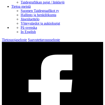
Taidegrafiikan pajat / linkkejä
Tietoa meistä
Suomen Taidegraafikot ry
Hallinto ja henkilökunta
Jäsenluettelo
Yhteystiedot ja aukioloajat
På svenska
In English
Tietosuojaseloste
Saavutettavuusseloste