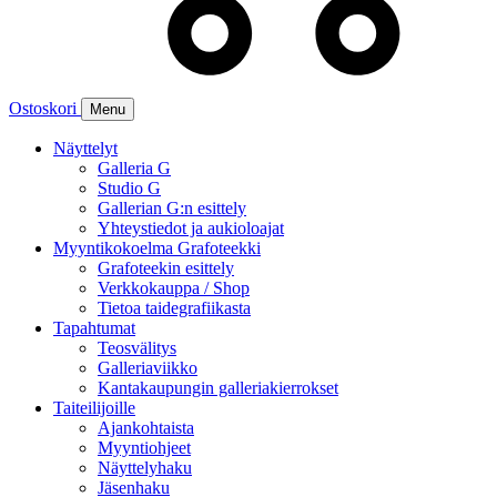
Ostoskori
Menu
Näyttelyt
Galleria G
Studio G
Gallerian G:n esittely
Yhteystiedot ja aukioloajat
Myyntikokoelma Grafoteekki
Grafoteekin esittely
Verkkokauppa / Shop
Tietoa taidegrafiikasta
Tapahtumat
Teosvälitys
Galleriaviikko
Kantakaupungin galleriakierrokset
Taiteilijoille
Ajankohtaista
Myyntiohjeet
Näyttelyhaku
Jäsenhaku