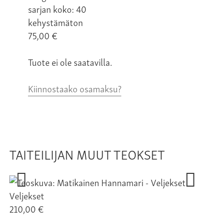
sarjan koko: 40
kehystämäton
75,00
€
Tuote ei ole saatavilla.
Kiinnostaako osamaksu?
TAITEILIJAN MUUT TEOKSET
Veljekset
Ma
210,00 €
60