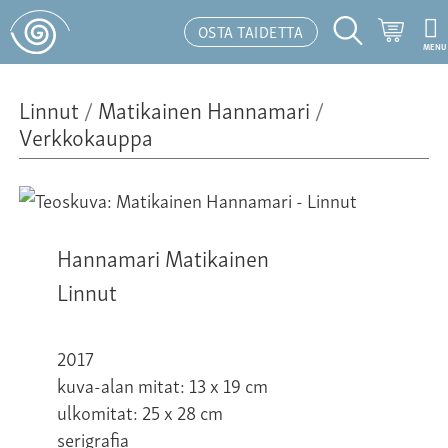
Ostosk
OSTA TAIDETTA
MENU
Hakutoiminto
Linnut
/
Matikainen Hannamari
/
Verkkokauppa
Hannamari Matikainen
Linnut
2017
kuva-alan mitat: 13 x 19 cm
ulkomitat: 25 x 28 cm
serigrafia