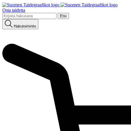
Osta taidetta
Etsi:
Hakutoiminto