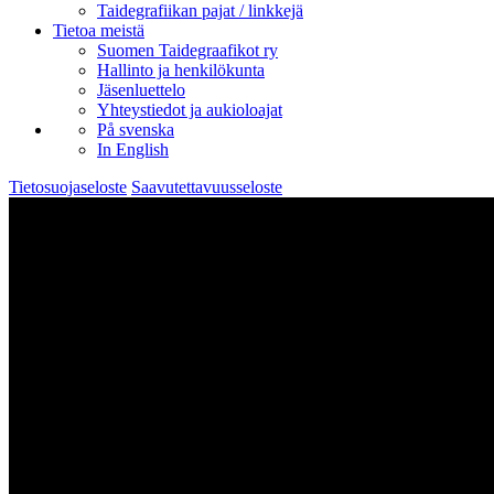
Taidegrafiikan pajat / linkkejä
Tietoa meistä
Suomen Taidegraafikot ry
Hallinto ja henkilökunta
Jäsenluettelo
Yhteystiedot ja aukioloajat
På svenska
In English
Tietosuojaseloste
Saavutettavuusseloste