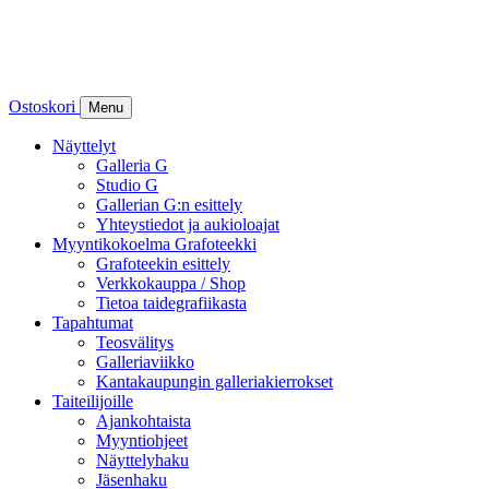
Ostoskori
Menu
Näyttelyt
Galleria G
Studio G
Gallerian G:n esittely
Yhteystiedot ja aukioloajat
Myyntikokoelma Grafoteekki
Grafoteekin esittely
Verkkokauppa / Shop
Tietoa taidegrafiikasta
Tapahtumat
Teosvälitys
Galleriaviikko
Kantakaupungin galleriakierrokset
Taiteilijoille
Ajankohtaista
Myyntiohjeet
Näyttelyhaku
Jäsenhaku