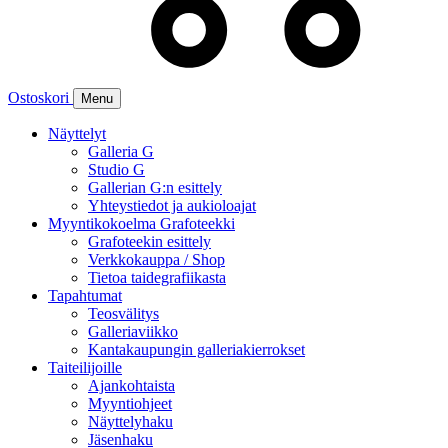
Ostoskori
Menu
Näyttelyt
Galleria G
Studio G
Gallerian G:n esittely
Yhteystiedot ja aukioloajat
Myyntikokoelma Grafoteekki
Grafoteekin esittely
Verkkokauppa / Shop
Tietoa taidegrafiikasta
Tapahtumat
Teosvälitys
Galleriaviikko
Kantakaupungin galleriakierrokset
Taiteilijoille
Ajankohtaista
Myyntiohjeet
Näyttelyhaku
Jäsenhaku