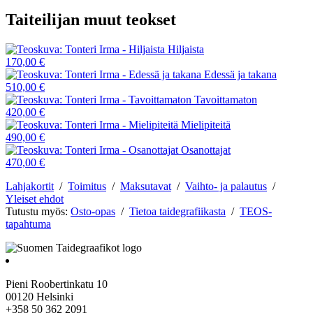
Taiteilijan muut teokset
Hiljaista
170,00 €
Edessä ja takana
510,00 €
Tavoittamaton
420,00 €
Mielipiteitä
490,00 €
Osanottajat
470,00 €
Lahjakortit
/
Toimitus
/
Maksutavat
/
Vaihto- ja palautus
/
Yleiset ehdot
Tutustu myös:
Osto-opas
/
Tietoa taidegrafiikasta
/
TEOS-
tapahtuma
Pieni Roobertinkatu 10
00120 Helsinki
+358 50 362 2091