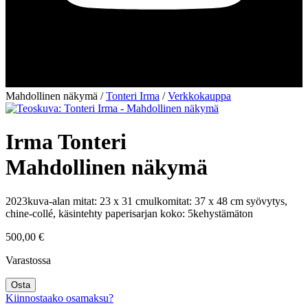
Mahdollinen näkymä
/
Tonteri Irma
/
Verkkokauppa
Irma Tonteri
Mahdollinen näkymä
2023
kuva-alan mitat: 23 x 31 cm
ulkomitat: 37 x 48 cm
syövytys,
chine-collé, käsintehty paperi
sarjan koko: 5
kehystämäton
500,00
€
Varastossa
Mahdollinen
Osta
näkymä
Kiinnostaako osamaksu?
määrä