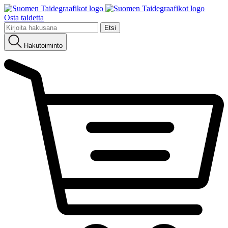
Osta taidetta
Etsi:
Hakutoiminto