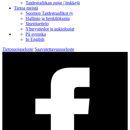
Taidegrafiikan pajat / linkkejä
Tietoa meistä
Suomen Taidegraafikot ry
Hallinto ja henkilökunta
Jäsenluettelo
Yhteystiedot ja aukioloajat
På svenska
In English
Tietosuojaseloste
Saavutettavuusseloste