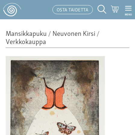
Ostoskor
OSTA TAIDETTA
MENU
Hakutoiminto
Mansikkapuku
/
Neuvonen Kirsi
/
Verkkokauppa