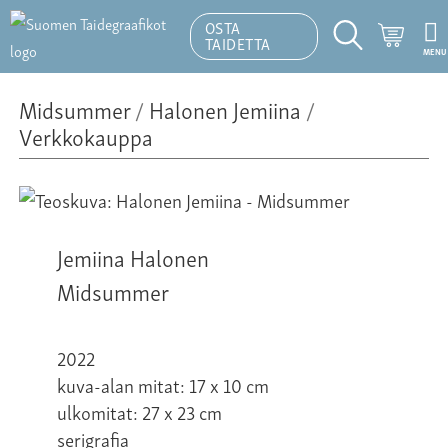
OSTA
Ostosk
TAIDETTA
MENU
Hakutoiminto
Midsummer
/
Halonen Jemiina
/
Verkkokauppa
Jemiina Halonen
Midsummer
2022
kuva-alan mitat: 17 x 10 cm
ulkomitat: 27 x 23 cm
serigrafia