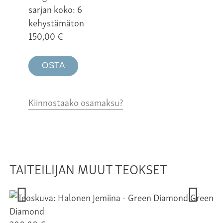
sarjan koko: 6
kehystämäton
150,00
€
OSTA
Kiinnostaako osamaksu?
TAITEILIJAN MUUT TEOKSET
Green
Diamond
24