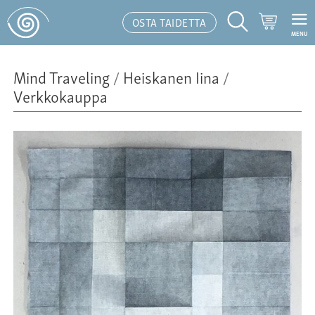
Ostoskor
OSTA TAIDETTA
MENU
Hakutoiminto
Mind Traveling
/
Heiskanen Iina
/
Verkkokauppa