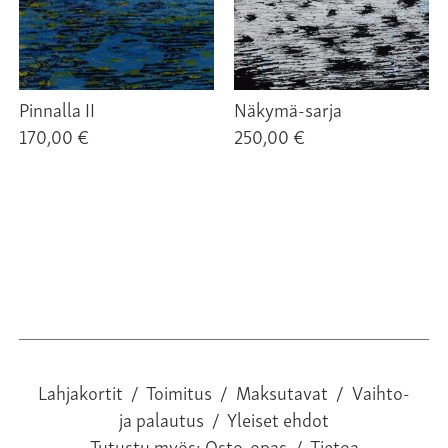
Pinnalla II
Näkymä-sarja
170,00 €
250,00 €
Lahjakortit
/
Toimitus
/
Maksutavat
/
Vaihto-
ja palautus
/
Yleiset ehdot
Tutustu myös:
Osto-opas
/
Tietoa