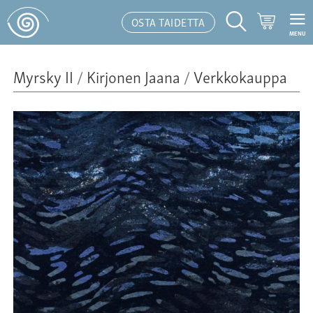
Ostoskor
OSTA TAIDETTA
MENU
Hakutoiminto
Myrsky II
/
Kirjonen Jaana
/
Verkkokauppa