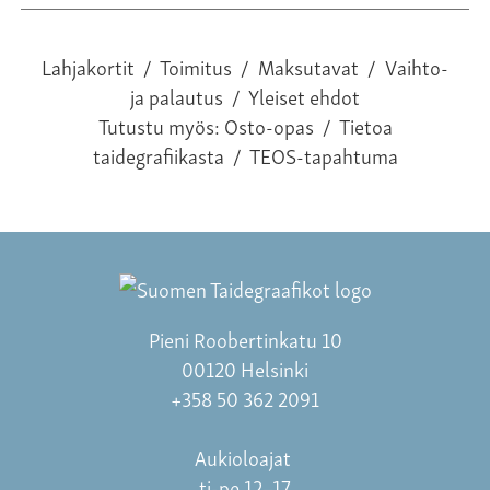
Lahjakortit
/
Toimitus
/
Maksutavat
/
Vaihto-
ja palautus
/
Yleiset ehdot
Tutustu myös:
Osto-opas
/
Tietoa
taidegrafiikasta
/
TEOS-tapahtuma
Pieni Roobertinkatu 10
00120 Helsinki
+358 50 362 2091
Aukioloajat
ti-pe 12–17