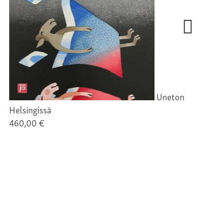
50
Uneton
Helsingissä
460,00 €