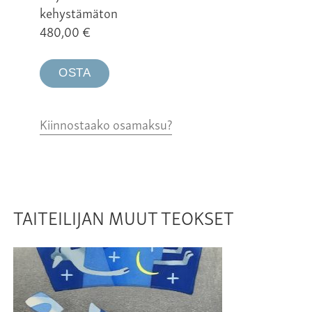
kehystämäton
480,00
€
OSTA
Kiinnostaako osamaksu?
TAITEILIJAN MUUT TEOKSET
Me