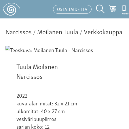
Ostosk
OSTA TAIDETTA
MENU
Hakutoiminto
Narcissos
/
Moilanen Tuula
/
Verkkokauppa
Tuula Moilanen
Narcissos
2022
kuva-alan mitat: 32 x 21 cm
ulkomitat: 40 x 27 cm
vesiväripuupiirros
sarjan koko: 12